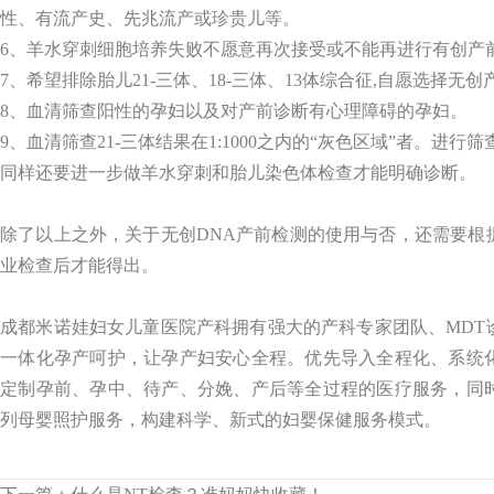
性、有流产史、先兆流产或珍贵儿等。
6、羊水穿刺细胞培养失败不愿意再次接受或不能再进行有创产
7、希望排除胎儿21-三体、18-三体、13体综合征,自愿选择无
8、血清筛查阳性的孕妇以及对产前诊断有心理障碍的孕妇。
9、血清筛查21-三体结果在1:1000之内的“灰色区域”者。进行
同样还要进一步做羊水穿刺和胎儿染色体检查才能明确诊断。
除了以上之外，关于无创DNA产前检测的使用与否，还需要根
业检查后才能得出。
成都米诺娃妇女儿童医院产科
拥有强大的产科专家团队、MDT
一体化孕产呵护，让孕产妇安心全程。优先导入全程化、系统
定制孕前、孕中、待产、分娩、产后等全过程的医疗服务，同
列母婴照护服务，构建科学、新式的妇婴保健服务模式。