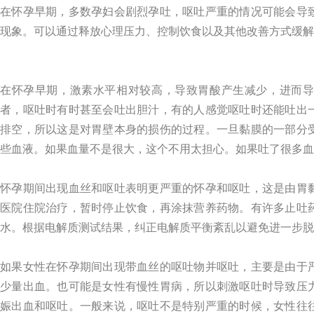
在怀孕早期，多数孕妇会剧烈孕吐，呕吐严重的情况可能会导
现象。可以通过释放心理压力、控制饮食以及其他改善方式缓解
在怀孕早期，激素水平相对较高，导致胃酸产生减少，进而
者，呕吐时有时甚至会吐出胆汁，有的人感觉呕吐时还能吐出
排空，所以这是对胃壁本身的损伤的过程。一旦黏膜的一部分
些血液。如果血量不是很大，这个不用太担心。如果吐了很多血
怀孕期间出现血丝和呕吐表明更严重的怀孕和呕吐，这是由胃
医院住院治疗，暂时停止饮食，再涂抹营养药物。有许多止吐
水。根据电解质测试结果，纠正电解质平衡紊乱以避免进一步脱
如果女性在怀孕期间出现带血丝的呕吐物并呕吐，主要是由于
少量出血。也可能是女性有慢性胃病，所以刺激呕吐时导致压
娠出血和呕吐。一般来说，呕吐不是特别严重的时候，女性往