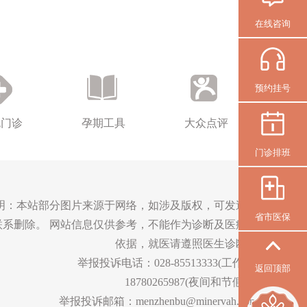
在线咨询
预约挂号
色门诊
孕期工具
大众点评
门诊排班
明：本站部分图片来源于网络，如涉及版权，可发送邮
省市医保
联系删除。 网站信息仅供参考，不能作为诊断及医疗的
依据，就医请遵照医生诊断。
举报投诉电话：028-85513333(工作日)
返回顶部
18780265987(夜间和节假日)
举报投诉邮箱：menzhenbu@minervah.com